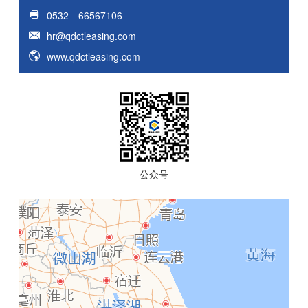
0532—66567106
hr@qdctleasing.com
www.qdctleasing.com
公众号