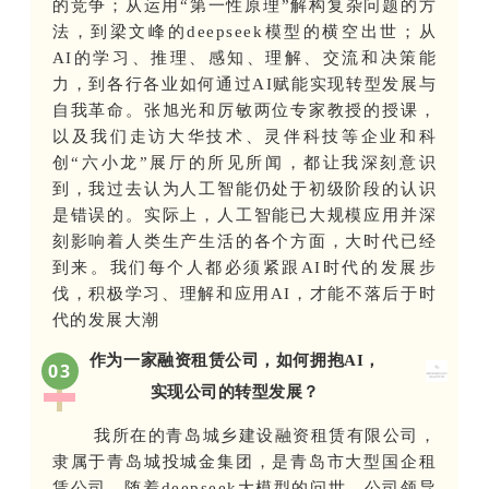
的竞争；从运用“第一性原理”解构复杂问题的方
法，到梁文峰的deepseek模型的横空出世；从
AI的学习、推理、感知、理解、交流和决策能
力，到各行各业如何通过AI赋能实现转型发展与
自我革命。张旭光和厉敏两位专家教授的授课，
以及我们走访大华技术、灵伴科技等企业和科
创“六小龙”展厅的所见所闻，都让我深刻意识
到，我过去认为人工智能仍处于初级阶段的认识
是错误的。实际上，人工智能已大规模应用并深
刻影响着人类生产生活的各个方面，大时代已经
到来。我们每个人都必须紧跟AI时代的发展步
伐，积极学习、理解和应用AI，才能不落后于时
代的发展大潮
作为一家融资租赁公司，如何拥抱
AI，
0
3
实现公司的转型发展？
我所在的青岛城乡建设融资租赁有限公司，
隶属于青岛城投城金集团，是青岛市大型国企租
赁公司。随着deepseek大模型的问世，公司领导